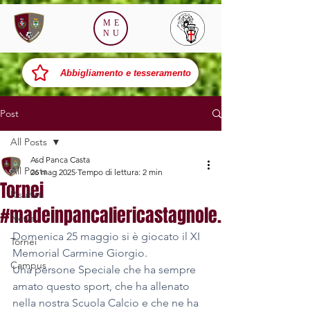
ME
NU
Abbigliamento e tesseramento
Post
All Posts
Asd Panca Casta
All Posts
26 mag 2025
Tempo di lettura: 2 min
Tornei
Risultati
#madeinpancaliericastagnole.
News
Domenica 25 maggio si è giocato il XI 
Tornei
Memorial Carmine Giorgio. 
Campus
Una persone Speciale che ha sempre 
amato questo sport, che ha allenato 
nella nostra Scuola Calcio e che ne ha 