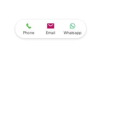
Phone
Email
Whatsapp
Una buona prestazione per gli Under 15 di 
Mister Silvano Crepaldi.
Forza Pancalieri Castagnole!!!
Risultati
News