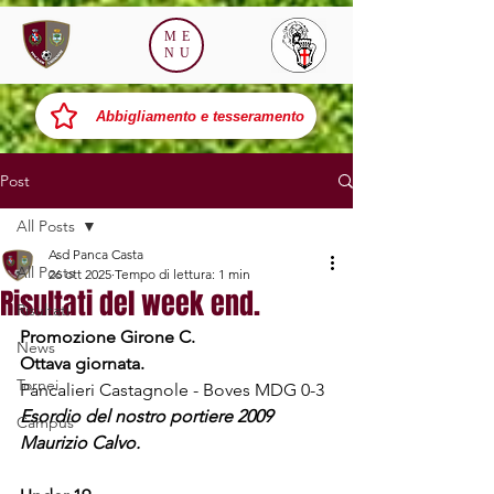
ME
NU
Abbigliamento e tesseramento
Post
All Posts
Asd Panca Casta
All Posts
26 ott 2025
Tempo di lettura: 1 min
Risultati del week end.
Risultati
Promozione Girone C.
News
Ottava giornata.
Tornei
Pancalieri Castagnole - Boves MDG 0-3 
Esordio del nostro portiere 2009 
Campus
Maurizio Calvo.