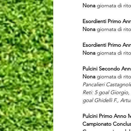
Nona 
giornata di rit
Esordienti Primo An
Nona 
giornata di rit
Esordienti Primo Ann
Nona 
giornata di rit
Pulcini Secondo Ann
Nona 
giornata di rit
Pancalieri Castagnol
Reti: 5 goal Giorgio,
goal Ghidelli F., Artu
Pulcini Primo Anno M
Campionato Concluso,