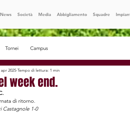
News
Società
Media
Abbigliamento
Squadre
Impian
Tornei
Campus
 apr 2025
Tempo di lettura: 1 min
del week end.
C.
rnata di ritorno.
ri Castagnole 1-0 