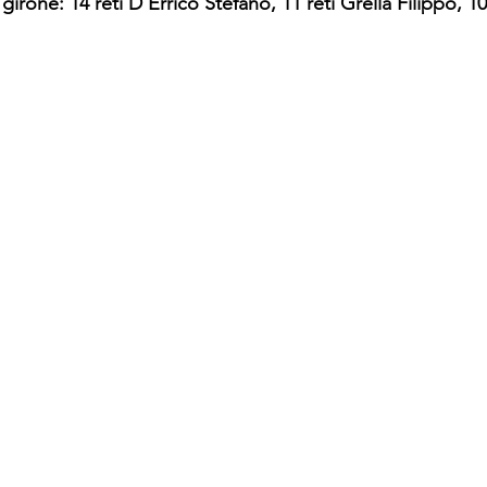
rone: 14 reti D'Errico Stefano, 11 reti Grella Filippo, 10