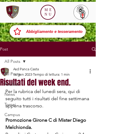
ME
NU
Abbigliamento e tesseramento
Post
All Posts
Asd Panca Casta
All Posts
16 gen 2023
Tempo di lettura: 1 min
Risultati del week end.
Risultati
Per la rubrica del lunedì sera, qui di 
News
seguito tutti i risultati del fine settimana 
Tornei
appena trascorso.
Campus
Promozione Girone C di Mister Diego 
Melchionda.