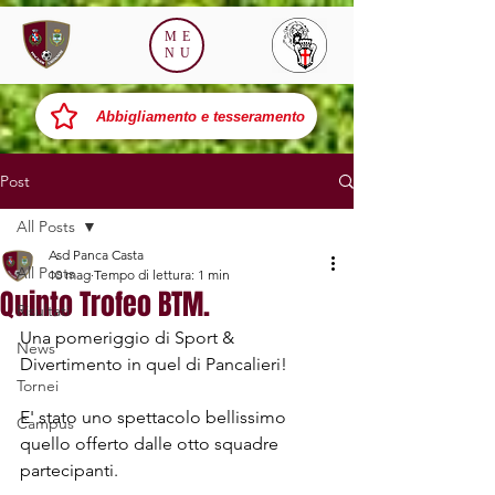
ME
NU
Abbigliamento e tesseramento
Post
All Posts
Asd Panca Casta
All Posts
10 mag
Tempo di lettura: 1 min
Quinto Trofeo BTM.
Risultati
Una pomeriggio di Sport & 
News
Divertimento in quel di Pancalieri!
Tornei
E' stato uno spettacolo bellissimo 
Campus
quello offerto dalle otto squadre 
partecipanti.