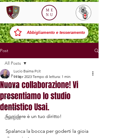
ME
NU
Abbigliamento e tesseramento
Post
All Posts
Lucio Baima Pcit
All Posts
11 apr 2023
Tempo di lettura: 1 min
Nuova collaborazione! Vi
Risultati
presentiamo lo studio
News
dentistico Usai.
Tornei
Sorridere è un tuo diritto!
Campus
Spalanca la bocca per goderti la gioia 